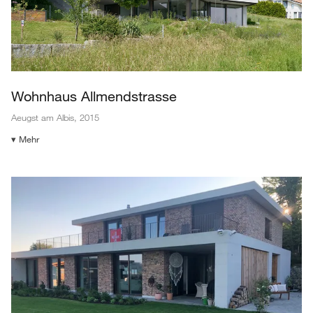
Wohnhaus Allmendstrasse
Aeugst am Albis
,
2015
▾ Mehr