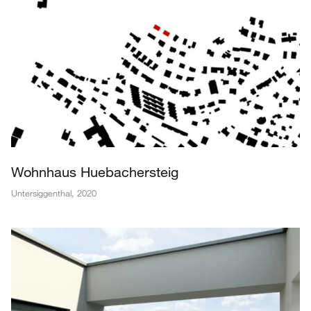
Wohnhaus Huebachersteig
Untersiggenthal
,
2020